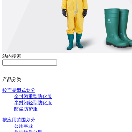
站内搜索
产品分类
按产品型式划分
全封闭重型防化服
半封闭轻型防化服
防尘防护服
按应用范围划分
公用事业