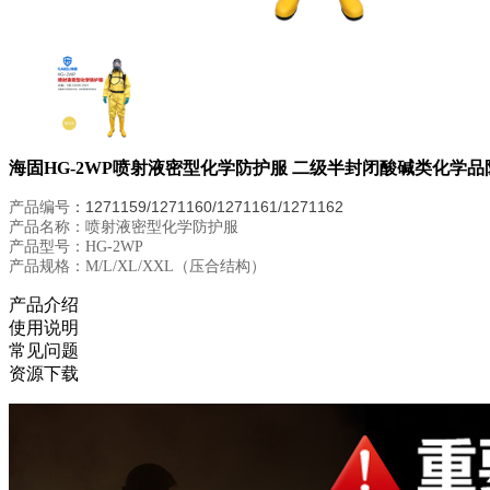
海固HG-2WP喷射液密型化学防护服 二级半封闭酸碱类化学
：1271159/1271160/1271161/1271162
产品编号
产品名称：喷射液密型化学防护服
产品型号：
HG-2WP
产品规格：M/L/XL/XXL（压合结构）
产品介绍
使用说明
常见问题
资源下载