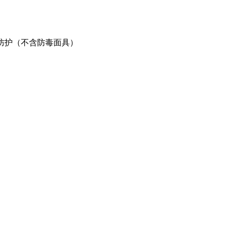
品防护（不含防毒面具）