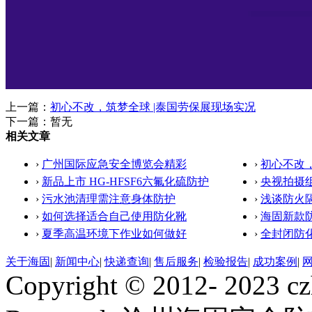
上一篇：
初心不改，筑梦全球 |泰国劳保展现场实况
下一篇：暂无
相关文章
›
广州国际应急安全博览会精彩
›
初心不改，
›
新品上市 HG-HFSF6六氟化硫防护
›
央视拍摄
›
污水池清理需注意身体防护
›
浅谈防火
›
如何选择适合自己使用防化靴
›
海固新款
›
夏季高温环境下作业如何做好
›
全封闭防
关于海固
|
新闻中心
|
快递查询
|
售后服务
|
检验报告
|
成功案例
|
Copyright © 2012- 2023 cz